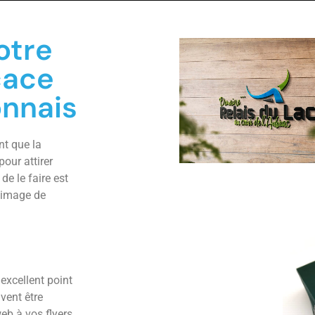
otre
cace
onnais
nt que la
pour attirer
de le faire est
 image de
 excellent point
vent être
eb à vos flyers