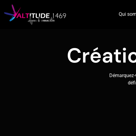
Qui so
Créati
Démarquez-v
déf