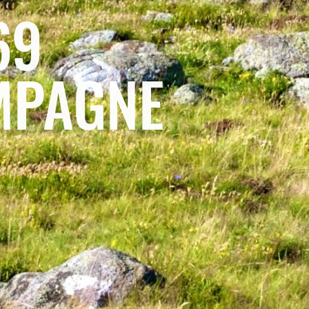
69
MPAGNE