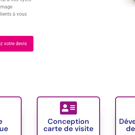
 image
lients à vous
 votre devis
e
Conception
Dév
que
carte de visite
de