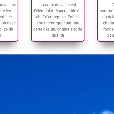
ue assure
La carte de visite est
tre les
l'élément indispensable du
communi
ents de
chef d'entreprise. Faites-
au-del
ion avec
vous remarquer par une
chalan
olice de
carte design, originale et de
moder
s
qualité
vou