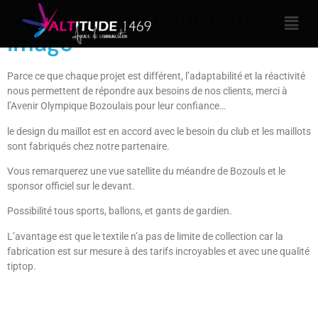
Notre Design Pour Votre
Image
Parce ce que chaque projet est différent, l’adaptabilité et la réactivité
nous permettent de répondre aux besoins de nos clients, merci à
l’Avenir Olympique Bozoulais pour leur confiance…
le design du maillot est en accord avec le besoin du club et les maillots
sont fabriqués chez notre partenaire.
Vous remarquerez une vue satellite du méandre de Bozouls et le
sponsor officiel sur le devant.
Possibilité tous sports, ballons, et gants de gardien.
L’avantage est que le textile n’a pas de limite de collection car la
fabrication est sur mesure à des tarifs incroyables et avec une qualité
tiptop.