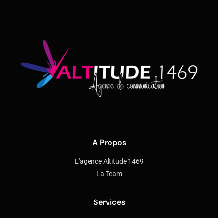
A Propos
L'agence Altitude 1469
La Team
Services