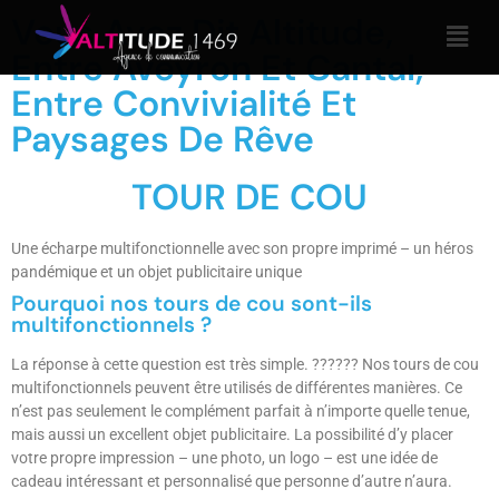
Vous Avez Dit Altitude,
Entre Aveyron Et Cantal,
Entre Convivialité Et
Paysages De Rêve
TOUR DE COU
Une écharpe multifonctionnelle avec son propre imprimé – un héros
pandémique et un objet publicitaire unique
Pourquoi nos tours de cou sont-ils
multifonctionnels ?
La réponse à cette question est très simple. ?????? Nos tours de cou
multifonctionnels peuvent être utilisés de différentes manières. Ce
n’est pas seulement le complément parfait à n’importe quelle tenue,
mais aussi un excellent objet publicitaire. La possibilité d’y placer
votre propre impression – une photo, un logo – est une idée de
cadeau intéressant et personnalisé que personne d’autre n’aura.